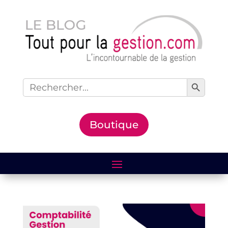
Search Button
Search
for:
Boutique