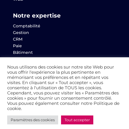
Notre expertise
Comptabilité
Gestion
CRM
Paie
Bâtiment
Websem
Archives
Nous utilisons des cookies sur notre site Web pour
vous offrir l'expérience la plus pertinente en
mémorisant vos préférences et en répétant vos
visites. En cliquant sur « Tout accepter », vous
consentez à l'utilisation de TOUS les cookies.
© 2022 Altaïs
Cependant, vous pouvez visiter les « Paramètres des
cookies » pour fournir un consentement contrôlé.
Vous pouvez également consulter notre Politique de
Mentions légales
–
Politique de Confidentialité
–
cookie.
Cookies
Paramètres des cookies
Tout accepter
Réalisation
AltaïsWeb