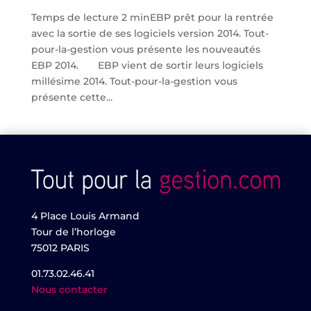
Temps de lecture 2 minEBP prêt pour la rentrée
avec la sortie de ses logiciels version 2014. Tout-
pour-la-gestion vous présente les nouveautés
EBP 2014. EBP vient de sortir leurs logiciels
millésime 2014. Tout-pour-la-gestion vous
présente cette...
4 Place Louis Armand
Tour de l’horloge
75012 PARIS
01.73.02.46.41
Nous contacter