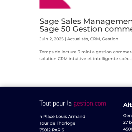
Sage Sales Management
Sage 50 Gestion comme
Juin 2, 2025
|
Actualités
,
CRM
,
Gestion
Temps de lecture 3 minLa gestion commer
solution CRM intuitive et intelligente spé
Alt
Gen
4 Place Louis Armand
27 b
Tour de l’horloge
450
75012 PARIS