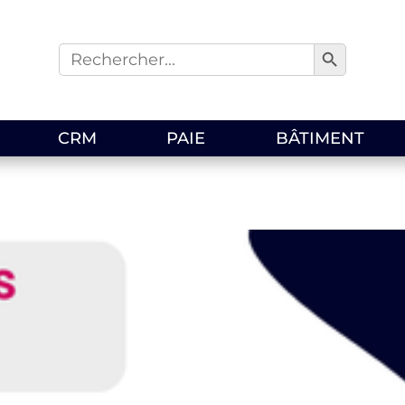
Search Button
Search
for:
CRM
PAIE
BÂTIMENT