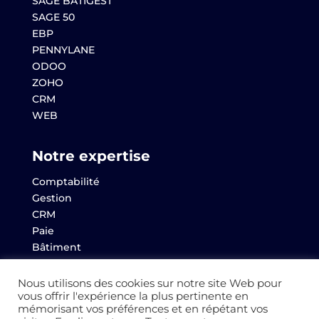
SAGE BATIGEST
SAGE 50
EBP
PENNYLANE
ODOO
ZOHO
CRM
WEB
Notre expertise
Comptabilité
Gestion
CRM
Paie
Bâtiment
Websem
Archives
Nous utilisons des cookies sur notre site Web pour
vous offrir l'expérience la plus pertinente en
mémorisant vos préférences et en répétant vos