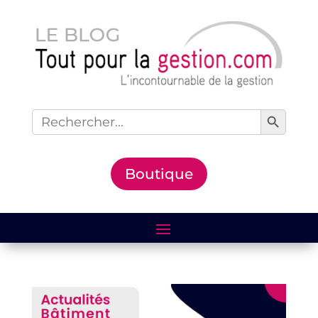
Search Button
Search
for:
Boutique