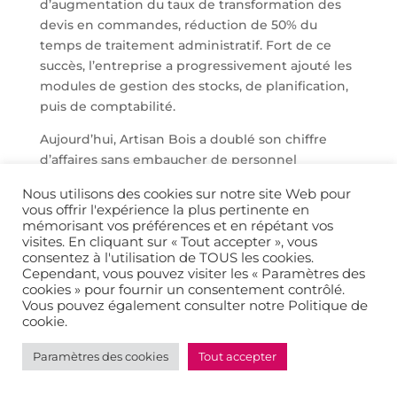
d’augmentation du taux de transformation des
devis en commandes, réduction de 50% du
temps de traitement administratif. Fort de ce
succès, l’entreprise a progressivement ajouté les
modules de gestion des stocks, de planification,
puis de comptabilité.
Aujourd’hui, Artisan Bois a doublé son chiffre
d’affaires sans embaucher de personnel
administratif supplémentaire. Plus
Nous utilisons des cookies sur notre site Web pour
impressionnant encore, l’entreprise a développé
vous offrir l'expérience la plus pertinente en
une activité e-commerce qui représente 25% de
mémorisant vos préférences et en répétant vos
son chiffre d’affaires, impensable avec l’ancien
visites. En cliquant sur « Tout accepter », vous
consentez à l'utilisation de TOUS les cookies.
système.
Cependant, vous pouvez visiter les « Paramètres des
cookies » pour fournir un consentement contrôlé.
🔹 Une transformation facilitée
Vous pouvez également consulter notre Politique de
cookie.
par la modularité d’Odoo
Cette transformation n’aurait pas été possible
Paramètres des cookies
Tout accepter
avec un ERP traditionnel. La complexité et les
coûts auraient découragé le dirigeant. La rigidité