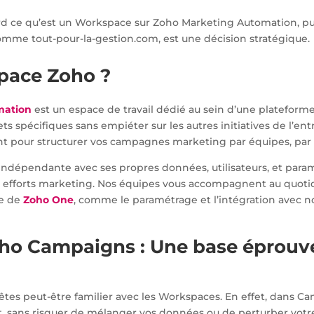
ord ce qu’est un Workspace sur Zoho Marketing Automation, pui
mme tout-pour-la-gestion.com, est une décision stratégique.
space Zoho ?
mation
est un espace de travail dédié au sein d’une plateforme
s spécifiques sans empiéter sur les autres initiatives de l’e
t pour structurer vos campagnes marketing par équipes, par r
épendante avec ses propres données, utilisateurs, et paramèt
 efforts marketing. Nos équipes vous accompagnent au quotid
te de
Zoho One
, comme le paramétrage et l’intégration avec 
ho Campaigns : Une base éprouv
 êtes peut-être familier avec les Workspaces. En effet, dans Cam
, sans risquer de mélanger vos données ou de perturber votre 