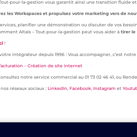
t-pour-la-gestion vous garantit ainsi une transition fluide et
rez les Workspaces et propulsez votre marketing vers de n
services, planifier une démonstration ou discuter de vos besoi
omment Altaïs – Tout-pour-la-gestion peut vous aider à
tirer l
ci
!
t votre intégrateur depuis 1996 : Vous accompagner, c’est notre
facturation
–
Création de site internet
Consultez notre service commercial au 01 73 02 46 41, ou Rend
 nos réseaux sociaux :
LinkedIn
,
Facebook
,
Instagram
et
Youtu