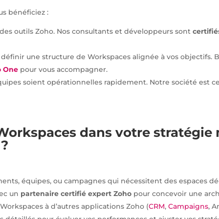
us bénéficiez :
 des outils Zoho. Nos consultants et développeurs sont
certifi
finir une structure de Workspaces alignée à vos objectifs. B
o One
pour vous accompagner.
ipes soient opérationnelles rapidement. Notre société est ce
Workspaces dans votre stratégie 
 ?
gments, équipes, ou campagnes qui nécessitent des espaces dé
avec un
partenaire certifié
expert Zoho
pour concevoir une archi
s Workspaces à d’autres applications Zoho (
C
R
M
,
Campaigns
, A