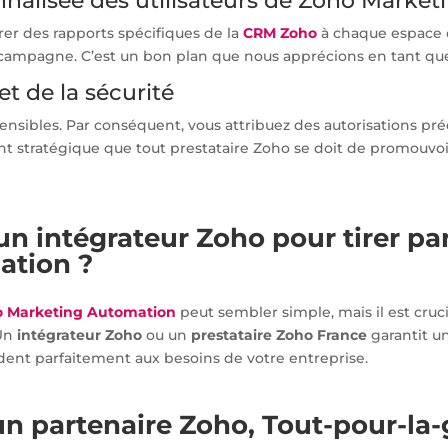
sonnalisée des utilisateurs de Zoho Mark
r des rapports spécifiques de la
CRM Zoho
à chaque espace d
 campagne. C’est un bon plan que nous apprécions en tant q
et de la sécurité
sibles. Par conséquent, vous attribuez des autorisations pré
oint stratégique que tout prestataire Zoho se doit de promou
 un intégrateur Zoho pour tirer p
ation ?
o Marketing Automation
peut sembler simple, mais il est cruc
 Un
intégrateur Zoho
ou un
prestataire Zoho France
garantit un
ent parfaitement aux besoins de votre entreprise.
 partenaire Zoho, Tout-pour-la-