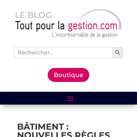
Search Button
Search
for:
Boutique
BÂTIMENT :
NOUVELLES RÈGLES