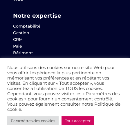
Notre expertise
Comptabilité
Gestion
CRM
Paie
Bâtiment
Websem
Archives
Nous utilisons des cookies sur notre site Web pour
vous offrir l'expérience la plus pertinente en
mémorisant vos préférences et en répétant vos
visites. En cliquant sur « Tout accepter », vous
consentez à l'utilisation de TOUS les cookies.
© 2022 Altaïs
Cependant, vous pouvez visiter les « Paramètres des
cookies » pour fournir un consentement contrôlé.
Vous pouvez également consulter notre Politique de
Mentions légales
–
Politique de Confidentialité
–
cookie.
Cookies
Paramètres des cookies
Tout accepter
Réalisation
AltaïsWeb