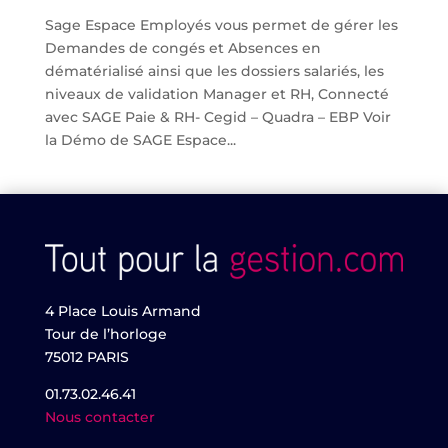
Sage Espace Employés vous permet de gérer les
Demandes de congés et Absences en
dématérialisé ainsi que les dossiers salariés, les
niveaux de validation Manager et RH, Connecté
avec SAGE Paie & RH- Cegid – Quadra – EBP Voir
la Démo de SAGE Espace...
4 Place Louis Armand
Tour de l’horloge
75012 PARIS
01.73.02.46.41
Nous contacter