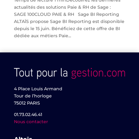
Temps de lecture 1 minDécouvrez les dernières
actualités des solutions Paie & RH de Sage :
SAGE 100CLOUD PAIE & RH Sage BI Reporting
ALTAÏS propose Sage BI Reporting est disponible
depuis le 15 juin. Bénéficiez de cette offre de BI
dédiée aux métiers Paie...
4 Place Louis Armand
Tour de l’horloge
75012 PARIS
01.73.02.46.41
Nous contacter