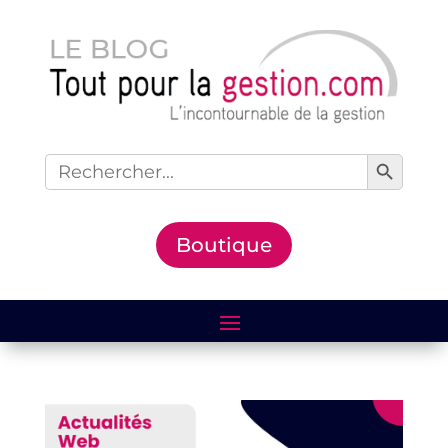
Search Button
Search
for:
Boutique