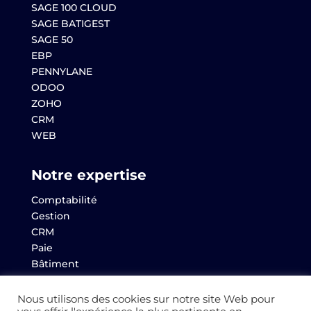
SAGE 100 CLOUD
SAGE BATIGEST
SAGE 50
EBP
PENNYLANE
ODOO
ZOHO
CRM
WEB
Notre expertise
Comptabilité
Gestion
CRM
Paie
Bâtiment
Websem
Archives
Nous utilisons des cookies sur notre site Web pour