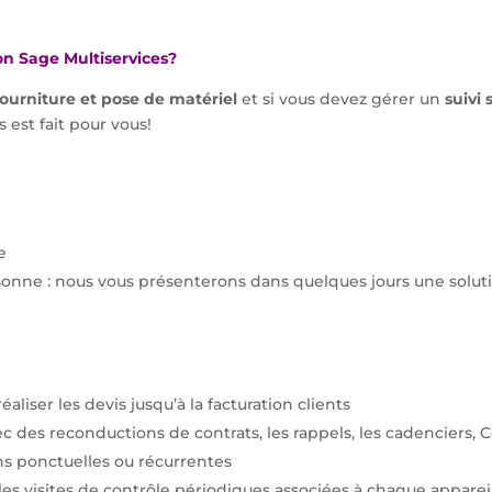
ion Sage Multiservices?
fourniture et pose de matériel
et si vous devez gérer un
suivi
s est fait pour vous!
e
rsonne : nous vous présenterons dans quelques jours une solu
aliser les devis jusqu’à la facturation clients
ec des reconductions de contrats, les rappels, les cadenciers, 
s ponctuelles ou récurrentes
 les visites de contrôle périodiques associées à chaque appareil