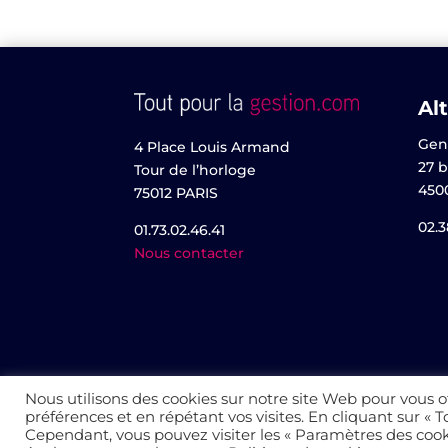
Alt
Gen
4 Place Louis Armand
27 b
Tour de l’horloge
450
75012 PARIS
02.3
01.73.02.46.41
Nous contacter
Nous utilisons des cookies sur notre site Web pour vous o
préférences et en répétant vos visites. En cliquant sur « T
© 2022 Altaïs
Cependant, vous pouvez visiter les « Paramètres des coo