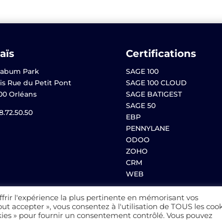
aïs
Certifications
abum Park
SAGE 100
is Rue du Petit Pont
SAGE 100 CLOUD
00 Orléans
SAGE BATIGEST
SAGE 50
8.72.50.50
EBP
PENNYLANE
ODOO
ZOHO
CRM
WEB
ffrir l'expérience la plus pertinente en mémorisant vos
out accepter », vous consentez à l'utilisation de TOUS les cook
Mentions légales
–
Politique de
kies » pour fournir un consentement contrôlé. Vous pouvez