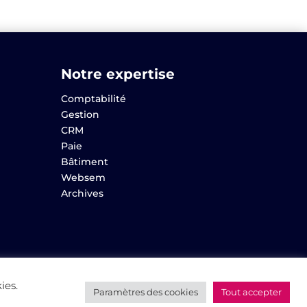
Notre expertise
Comptabilité
Gestion
CRM
Paie
Bâtiment
Websem
Archives
ies.
Paramètres des cookies
Tout accepter
Réalisation
AltaïsWeb