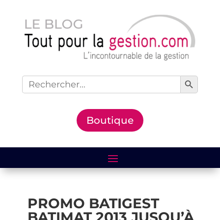
Search Button
Search
for:
Boutique
PROMO BATIGEST
BATIMAT 2013 JUSQU’À