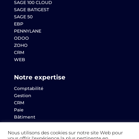
SAGE 100 CLOUD
SAGE BATIGEST
SAGE 50
EBP
PENNYLANE
ODOO
ZOHO
CRM
WEB
Notre expertise
Comptabilité
Gestion
CRM
Paie
Bâtiment
Websem
Archives
Nous utilisons des cookies sur notre site Web pour
vous offrir l'expérience la plus pertinente en