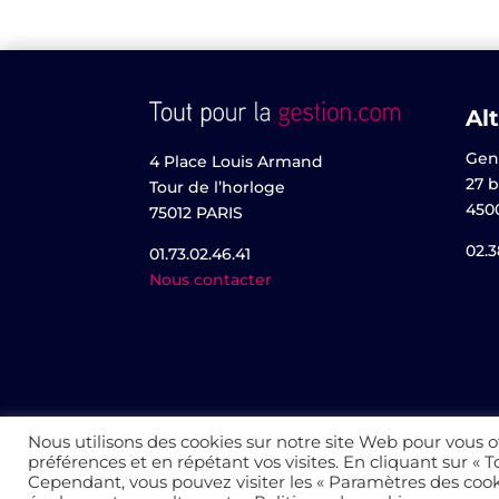
Alt
Gen
4 Place Louis Armand
27 b
Tour de l’horloge
450
75012 PARIS
02.3
01.73.02.46.41
Nous contacter
Nous utilisons des cookies sur notre site Web pour vous o
préférences et en répétant vos visites. En cliquant sur « T
© 2022 Altaïs
Cependant, vous pouvez visiter les « Paramètres des coo