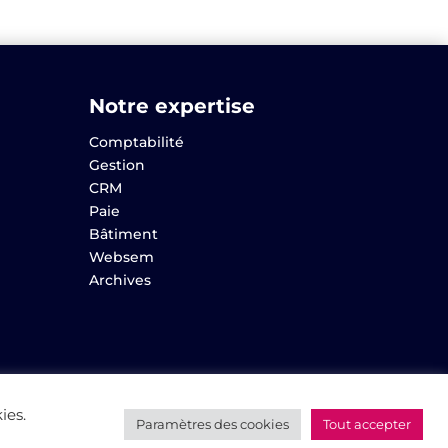
Notre expertise
Comptabilité
Gestion
CRM
Paie
Bâtiment
Websem
Archives
ies.
Paramètres des cookies
Tout accepter
Réalisation
AltaïsWeb