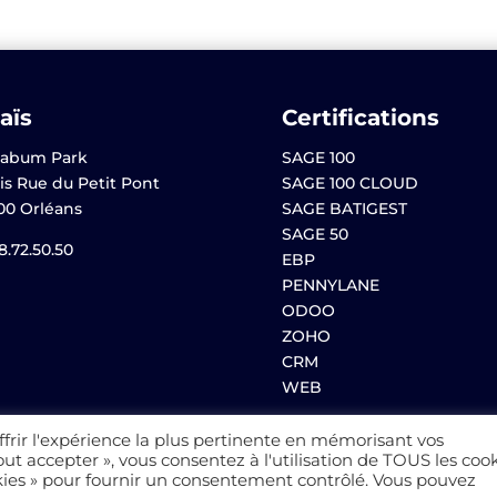
aïs
Certifications
abum Park
SAGE 100
is Rue du Petit Pont
SAGE 100 CLOUD
00 Orléans
SAGE BATIGEST
SAGE 50
8.72.50.50
EBP
PENNYLANE
ODOO
ZOHO
CRM
WEB
ffrir l'expérience la plus pertinente en mémorisant vos
out accepter », vous consentez à l'utilisation de TOUS les cook
Mentions légales
–
Politique de
kies » pour fournir un consentement contrôlé. Vous pouvez