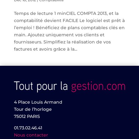
Temps de lecture 1 minCIEL COMPTA 2013, et la
comptabilité devient FACILE Le logiciel est prêt à
l’emploi ! Bénéficiez de plans comptables clés en
main. Ajoutez uniquement vos clients et
fournisseurs. Simplifiez la réalisation de vos
factures et avoirs grâce à la...
4 Place Louis Armand
Tour de l’horloge
75012 PARIS
01.73.02.46.41
Nous contacter