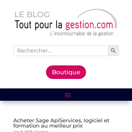
Search Button
Search
for:
Boutique
Acheter Sage ApiServices, logiciel et
formation au meilleur prix
Jan 8, 2013
|
Gestion