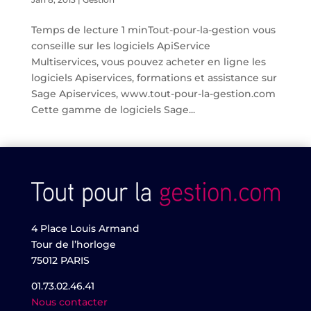
Temps de lecture 1 minTout-pour-la-gestion vous
conseille sur les logiciels ApiService
Multiservices, vous pouvez acheter en ligne les
logiciels Apiservices, formations et assistance sur
Sage Apiservices, www.tout-pour-la-gestion.com
Cette gamme de logiciels Sage...
4 Place Louis Armand
Tour de l’horloge
75012 PARIS
01.73.02.46.41
Nous contacter