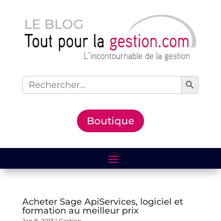
Search Button
Search
for:
Boutique
Acheter Sage ApiServices, logiciel et
formation au meilleur prix
Jan 8, 2013
|
Gestion