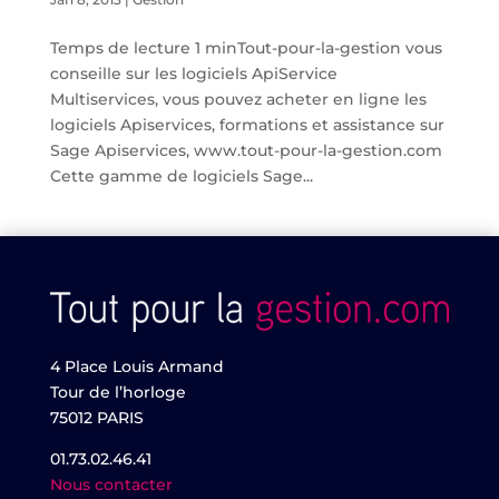
Temps de lecture 1 minTout-pour-la-gestion vous
conseille sur les logiciels ApiService
Multiservices, vous pouvez acheter en ligne les
logiciels Apiservices, formations et assistance sur
Sage Apiservices, www.tout-pour-la-gestion.com
Cette gamme de logiciels Sage...
4 Place Louis Armand
Tour de l’horloge
75012 PARIS
01.73.02.46.41
Nous contacter