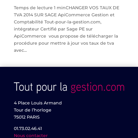
Temps de lecture 1 minCHANGER VOS TAUX DE
TVA 2014 SUR SAGE ApiCommerce Gestion et
Comptabilité Tout-pour-la-gestion.com,
intégrateur Certifié par Sage PE sur
ApiCommerce vous propose de télécharger la
procédure pour mettre à jour vos taux de tva
avec...
4 Place Louis Armand
Tour de l’horloge
75012 PARIS
01.73.02.46.41
Nous contacter