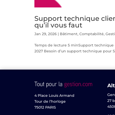
Support technique clie
qu’il vous faut
Jan 29, 2026
|
Bâtiment
,
Comptabilité
,
Gest
Temps de lecture 5 minSupport technique cl
2027 Besoin d’un support technique pour Sa
Alt
Gen
4 Place Louis Armand
27 b
Tour de l’horloge
450
75012 PARIS