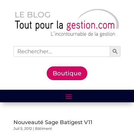
Search Button
Search
for:
Boutique
Nouveauté Sage Batigest V11
Juil 5, 2012
|
Bâtiment