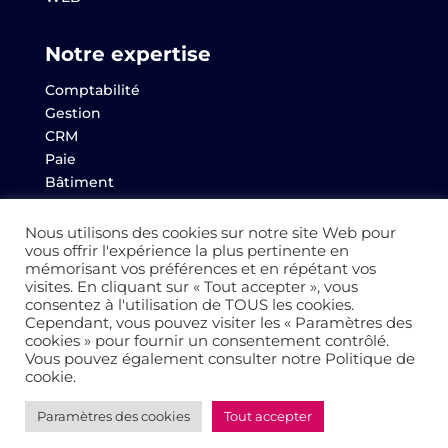
Notre expertise
Comptabilité
Gestion
CRM
Paie
Bâtiment
Websem
Archives
Nous utilisons des cookies sur notre site Web pour
vous offrir l'expérience la plus pertinente en
mémorisant vos préférences et en répétant vos
visites. En cliquant sur « Tout accepter », vous
consentez à l'utilisation de TOUS les cookies.
© 2022 Altaïs
Cependant, vous pouvez visiter les « Paramètres des
cookies » pour fournir un consentement contrôlé.
Vous pouvez également consulter notre Politique de
Mentions légales
–
Politique de Confidentialité
–
cookie.
Cookies
Paramètres des cookies
Tout accepter
Réalisation
AltaïsWeb