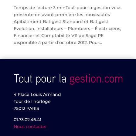
Temps de lecture 3 minTout-pour-la-gestion vous
présente en avant première les nouveautés
Apibâtiment Batigest Standard et Batigest
Evolution, Installateurs – Plombiers – Électriciens,
Financier et Comptabilité V11 de Sage PE
disponible à partir d’octobre 2012. Pour...
4 Place Louis Armand
Tour de l’horloge
75012 PARIS
01.73.02.46.41
Nous contacter