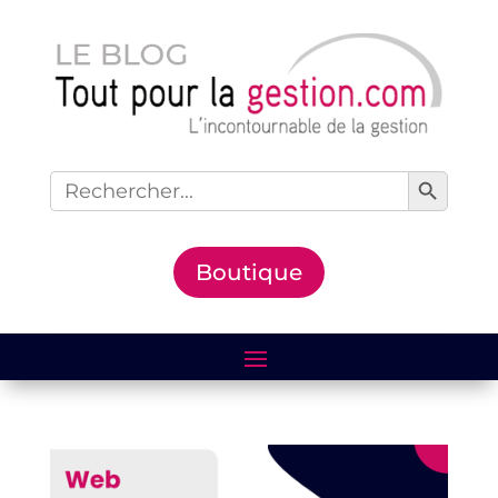
Search Button
Search
for:
Boutique