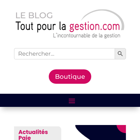
Search Button
Search
for:
Boutique