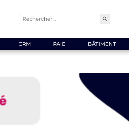
Search Button
Search
for:
CRM
PAIE
BÂTIMENT