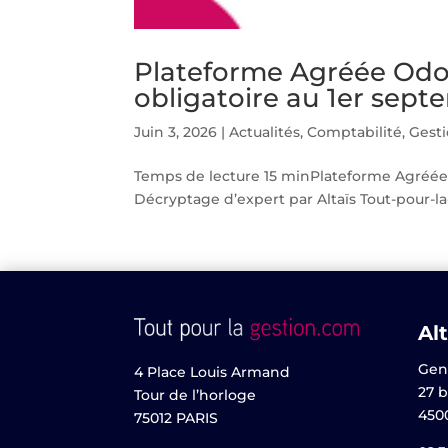
Plateforme Agréée Odoo
obligatoire au 1er sep
Juin 3, 2026
|
Actualités
,
Comptabilité
,
Gest
Temps de lecture 15 minPlateforme Agréée 
Décryptage d’expert par Altaïs Tout-pour-la
Alt
Gen
4 Place Louis Armand
27 b
Tour de l’horloge
450
75012 PARIS