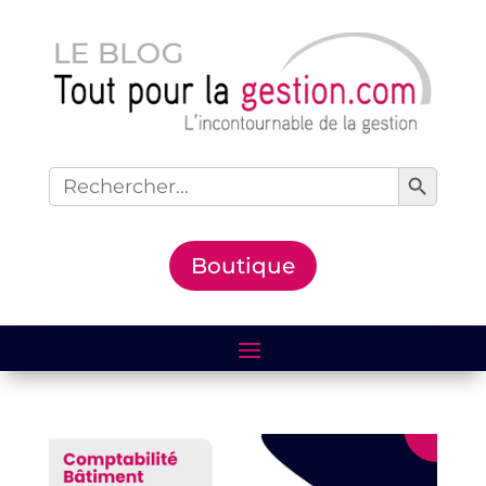
Search Button
Search
for:
Boutique