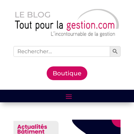
Search Button
Search
for:
Boutique