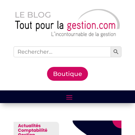
Search Button
Search
for:
Boutique