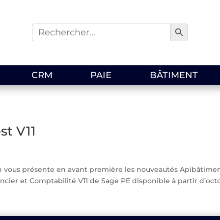
Search Button
Search
for:
CRM
PAIE
BÂTIMENT
st V11
n vous présente en avant première les nouveautés Apibâtiment
ancier et Comptabilité V11 de Sage PE disponible à partir d’octo