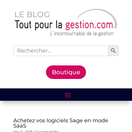
Search Button
Search
for:
Boutique
Achetez vos logiciels Sage en mode
SaaS
Mar 5, 2013
|
Comptabilité