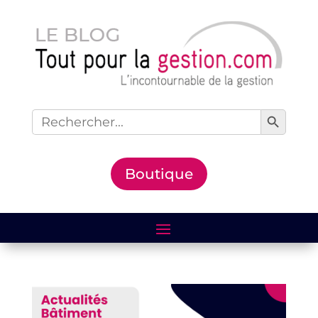
Search Button
Search
for:
Boutique