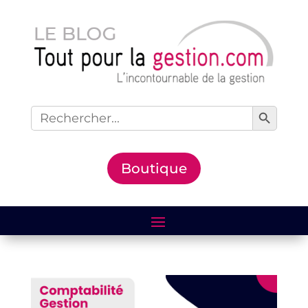
Search Button
Search
for:
Boutique