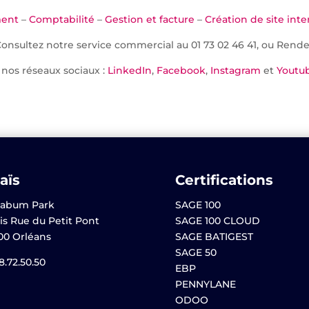
ment
–
Comptabilité
–
Gestion et facture
–
Création de site inte
Consultez notre service commercial au 01 73 02 46 41, ou Rend
 nos réseaux sociaux :
LinkedIn
,
Facebook
,
Instagram
et
Youtu
aïs
Certifications
abum Park
SAGE 100
is Rue du Petit Pont
SAGE 100 CLOUD
00 Orléans
SAGE BATIGEST
SAGE 50
8.72.50.50
EBP
PENNYLANE
ODOO