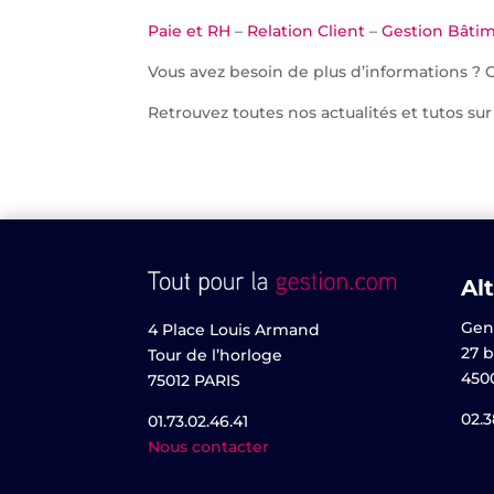
Paie et RH
–
Relation Client
–
Gestion Bâti
Vous avez besoin de plus d’informations ? 
Retrouvez toutes nos actualités et tutos sur
Alt
Gen
4 Place Louis Armand
27 b
Tour de l’horloge
450
75012 PARIS
02.3
01.73.02.46.41
Nous contacter